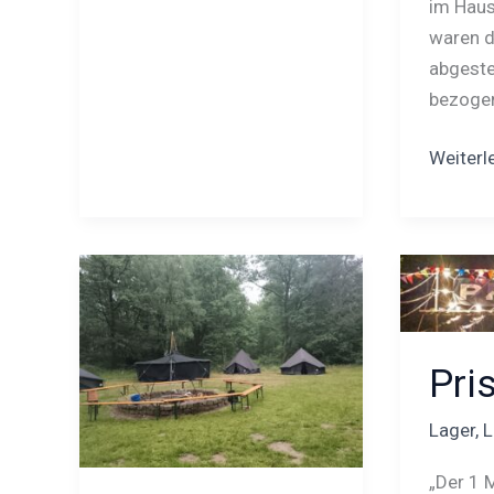
im Haus
waren d
abgeste
bezoge
Weiterl
Christi
Prisma
Himmelfahrtslager
2025
2025
Pri
Lager
,
L
„Der 1 