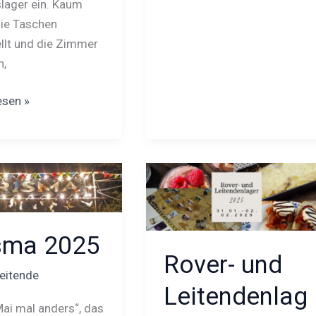
lager ein. Kaum
ie Taschen
llt und die Zimmer
n,
esen »
Rover-
und
Leitendenlager
2025
sma 2025
Rover- und
eitende
Leitendenlag
Mai mal anders“, das