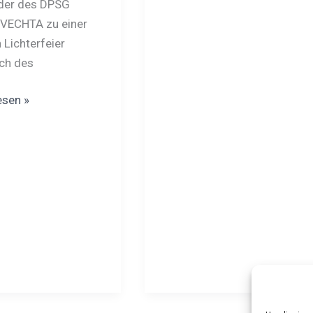
der des DPSG
VECHTA zu einer
 Lichterfeier
ich des
esen »