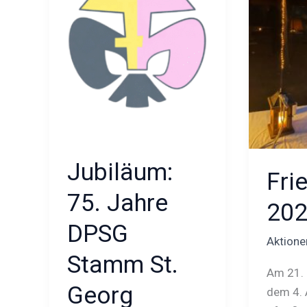
St.
Georg
Vechta
Jubiläum:
Fri
75. Jahre
20
DPSG
Aktione
Stamm St.
Am 21.
Georg
dem 4. 